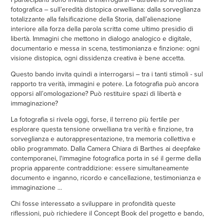
fotografica – sull’eredità distopica orwelliana: dalla sorveglianza
totalizzante alla falsificazione della Storia, dall’alienazione
interiore alla forza della parola scritta come ultimo presidio di
libertà. Immagini che mettono in dialogo analogico e digitale,
documentario e messa in scena, testimonianza e finzione: ogni
visione distopica, ogni dissidenza creativa è bene accetta.
Questo bando invita quindi a interrogarsi – tra i tanti stimoli - sul
rapporto tra verità, immagini e potere. La fotografia può ancora
opporsi all’omologazione? Può restituire spazi di libertà e
immaginazione?
La fotografia si rivela oggi, forse, il terreno più fertile per
esplorare questa tensione orwelliana tra
verità e finzione, tra
sorveglianza e autorappresentazione, tra memoria collettiva e
oblio
programmato. Dalla Camera Chiara di Barthes ai deepfake
contemporanei, l'immagine fotografica
porta in sé il germe della
propria apparente contraddizione: essere simultaneamente
documento e
inganno, ricordo e cancellazione, testimonianza e
immaginazione …
Chi fosse interessato a sviluppare in profondità queste
riflessioni, può richiedere il Concept Book del progetto e bando,