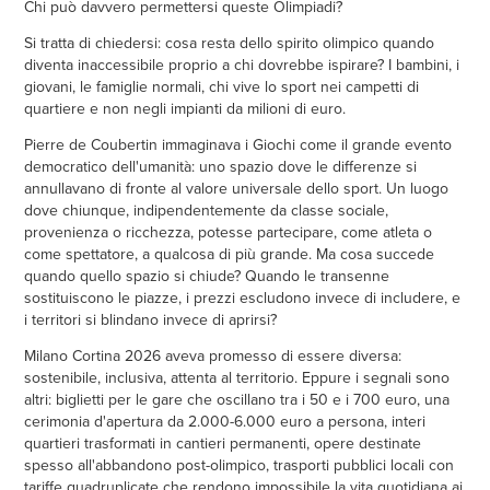
Chi può davvero permettersi queste Olimpiadi?
Si tratta di chiedersi: cosa resta dello spirito olimpico quando
diventa inaccessibile proprio a chi dovrebbe ispirare? I bambini, i
giovani, le famiglie normali, chi vive lo sport nei campetti di
quartiere e non negli impianti da milioni di euro.
Pierre de Coubertin immaginava i Giochi come il grande evento
democratico dell'umanità: uno spazio dove le differenze si
annullavano di fronte al valore universale dello sport. Un luogo
dove chiunque, indipendentemente da classe sociale,
provenienza o ricchezza, potesse partecipare, come atleta o
come spettatore, a qualcosa di più grande. Ma cosa succede
quando quello spazio si chiude? Quando le transenne
sostituiscono le piazze, i prezzi escludono invece di includere, e
i territori si blindano invece di aprirsi?
Milano Cortina 2026 aveva promesso di essere diversa:
sostenibile, inclusiva, attenta al territorio. Eppure i segnali sono
altri: biglietti per le gare che oscillano tra i 50 e i 700 euro, una
cerimonia d'apertura da 2.000-6.000 euro a persona, interi
quartieri trasformati in cantieri permanenti, opere destinate
spesso all'abbandono post-olimpico, trasporti pubblici locali con
tariffe quadruplicate che rendono impossibile la vita quotidiana ai